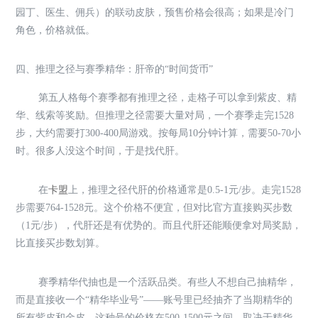
园丁、医生、佣兵）的联动皮肤，预售价格会很高；如果是冷门
角色，价格就低。
四、推理之径与赛季精华：肝帝的“时间货币”
第五人格每个赛季都有推理之径，走格子可以拿到紫皮、精
华、线索等奖励。但推理之径需要大量对局，一个赛季走完1528
步，大约需要打300-400局游戏。按每局10分钟计算，需要50-70小
时。很多人没这个时间，于是找代肝。
在
卡盟
上，推理之径代肝的价格通常是0.5-1元/步。走完1528
步需要764-1528元。这个价格不便宜，但对比官方直接购买步数
（1元/步），代肝还是有优势的。而且代肝还能顺便拿对局奖励，
比直接买步数划算。
赛季精华代抽也是一个活跃品类。有些人不想自己抽精华，
而是直接收一个“精华毕业号”——账号里已经抽齐了当期精华的
所有紫皮和金皮。这种号的价格在500-1500元之间，取决于精华