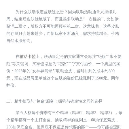
为什么联动限定皮肤这么贵？因为联动活动通常只持续几
周，结束后皮肤就绝版了。而且很多联动是“一次性的”，比如伊
藤润二联动，版权方不可能再授权第二次。这意味着，这些皮肤
的存量只会越来越少，而新玩家不断涌入，需求持续增长。价格
自然水涨船高。
在
辅助卡盟
上，联动限定号的卖家通常会标注“绝版”“永不复
刻”等关键词。买家也愿意为“绝版”二字支付溢价。一个典型的案
例：2023年的“女神异闻录5”联动金皮，当时抽到的成本约800
元，现在成品号里单独这个皮肤的溢价已经涨到了1500元。两年
翻倍。
二、精华抽取与“包金”服务：赌狗与确定性之间的选择
第五人格每个赛季有三个精华（精华1、精华2、精华3），每
个精华都有一个主打金皮。抽取精华的规则是：60抽保底紫皮，
250抽保底金皮。但保底不保证是你想要的那个——你可能会歪到