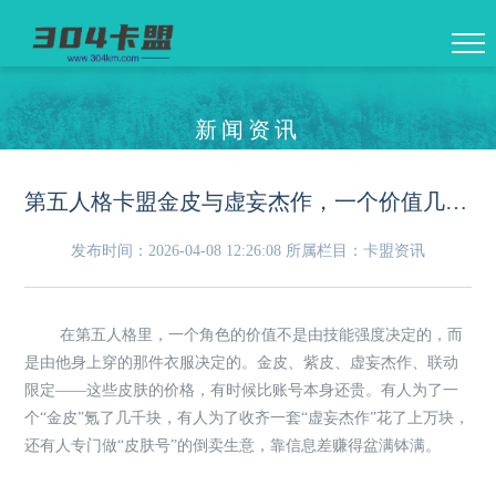
新闻资讯
第五人格卡盟金皮与虚妄杰作，一个价值几万的“衣服”如何在二级市场流通
发布时间：2026-04-08 12:26:08
所属栏目：卡盟资讯
在第五人格里，一个角色的价值不是由技能强度决定的，而
是由他身上穿的那件衣服决定的。金皮、紫皮、虚妄杰作、联动
限定——这些皮肤的价格，有时候比账号本身还贵。有人为了一
个“金皮”氪了几千块，有人为了收齐一套“虚妄杰作”花了上万块，
还有人专门做“皮肤号”的倒卖生意，靠信息差赚得盆满钵满。