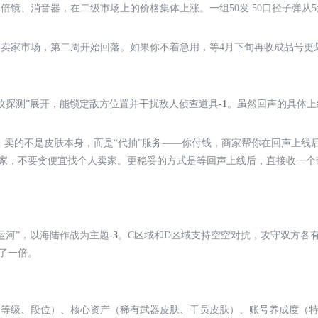
镜、消音器，在二级市场上的价格集体上涨。一组50发.50口径子弹从5元
卖家市场，第二周开始回落。如果你不着急用，等4月下旬再收成品号更
纹探测”展开，能锁定敌方位置并干扰敌人侦查道具
-1
。虽然回声的具体上
不等。卖的不是皮肤本身，而是“代抽”服务——你付钱，商家帮你在回声上
家，不要贪便宜找个人卖家。更稳妥的方式是等回声上线后，直接收一个
运河”，以海陆作战为主题
-3
。C区域和D区域支持空空对抗，攻守双方各
了一倍。
等级、段位）、核心资产（稀有武器皮肤、干员皮肤）、账号养成度（特