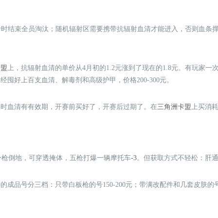
计时结束全员淘汰；随机辐射区需要携带抗辐射血清才能进入，否则血条撑
卡盟
上，抗辐射血清的单价从4月初的1.2元涨到了现在的1.8元。有玩家一
经囤好上百支血清、解毒剂和高级护甲，价格200-300元。
限时血清有有效期，开赛前买好了，开赛后过期了。在
三角洲卡盟
上买消
上一枪倒地，可穿透掩体，五枪打爆一辆摩托车
-3
。但获取方式不轻松：肝
的成品号分三档：只带白板枪的号150-200元；带满改配件和几套皮肤的号