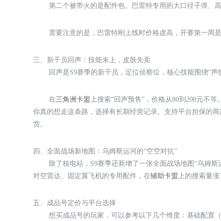
第二个被带火的是配件包。巴雷特专用的大口径子弹、高倍
需要注意的是，巴雷特刚上线时价格虚高，开赛第一周是
三、新干员回声：技能未上，皮肤先卖
回声是S9赛季的新干员，定位侦察位，核心技能围绕“声
在
三角洲卡盟
上搜索“回声预售”，价格从80到200元
你真的想走这条路，选择有长期经营记录、支持平台担保的商
货。
四、全面战场新地图：乌姆斯运河的“空空对抗”
除了核电站，S9赛季还新增了一张全面战场地图“乌姆斯
对空雷达、固定翼飞机的专用配件，在
辅助卡盟
上的搜索量涨
五、成品号定价与平台选择
想买成品号的玩家，可以参考以下几个维度：基础配置（