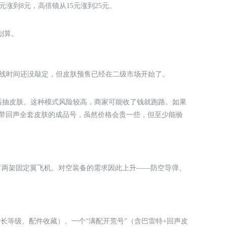
涨到8元，高倍镜从15元涨到25元。
划算。
线时间还没敲定，但皮肤预售已经在二级市场开始了。
线后抽皮肤。这种模式风险较高，商家可能收了钱就跑路。如果
带回声全套皮肤的成品号，虽然价格会贵一些，但至少能验
有两架固定翼飞机。对空装备的需求因此上升——防空导弹、
长等级、配件收藏）。一个“满配开荒号”（含巴雷特+回声皮