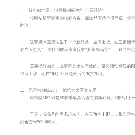
一、核电站地图：辐射机制催生的“门票经济”
核电站是S9赛季的核心内容。全图只有两个撤离点，倒
翻倍。
这套机制直接催生了一个新品类：血清囤货。在
三角洲
赛当天更贵”。更精明的玩家直接收“开荒成品号”——账号里已
需要提醒的是，血清不是永久有效的。部分活动赠送的
继续上涨，现在到4月15日是最后的囤货窗口。
二、巴雷特M82A1：一把枪带火两类交易
巴雷特M82A1是S9赛季最具话题性的新武器。胸部以
于是，成品号的需求起来了。在
三角洲卡盟
上，带巴雷特
的全套号500-600元。